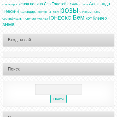
Александр
ясная поляна
Лев Толстой
Сахалин
красноярск
Лиса
розы
Невский
календарь
ростов-на- дону
С Новым Годом
Бем
ЮНЕСКО
кот
Клевер
попугаи
москва
сертификаты
зима
Вход на сайт
Поиск