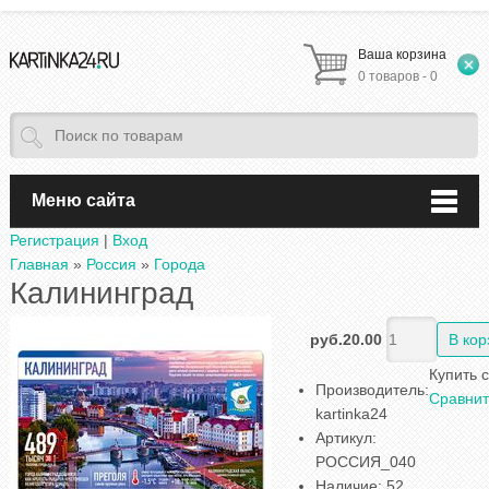
Ваша корзина
0 товаров - 0
Меню сайта
Регистрация
|
Вход
Главная
»
Россия
»
Города
Калининград
руб.20.00
Купить 
Производитель
:
Сравнит
kartinka24
Артикул
:
РОССИЯ_040
Наличие
:
52