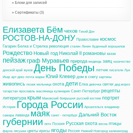
Блоки для записей
Сертификаты
(3)
Елизавета Бём
чехов
Тихий Дон
РОСТОВ-НА-ДОНУ
космос
Православие
Гагарин
Белка и Стрелка
революция
сталин
Ленин
буденный
ворошилов
Рождество
Новый год
Николай II
романовы
казак
пейзаж
граф Муравьев
природа
заяц
медведь
казачество
День Победы
летчик
донской край
жуков
писатели
Луи
Юлий Клевер
дом в снегу
Икар
арт-деко
почта
марки
картины
дети
живопись
охота
Елка
святки
пезаж
мельница
девочка
дед мороз
рецепты
Санкт-Петербург
татарстан
ярославль
масляница
кулинария
крым
портрет
литература
Маковский
боярышня
русский костюм
Города России
История
Архангельск
владимир
маяк
Дальний Восток
лаванда
самара
санкт - петербург
губернии
Русская охота
птицы
Поэзия
лето
весна
ягоды
цветы
ирисы
Россия
фауна
лягушки
Нижний Новгород
калининград