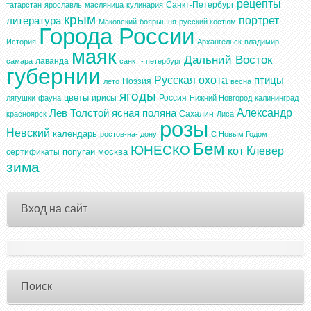
рецепты
Санкт-Петербург
татарстан
ярославль
масляница
кулинария
крым
портрет
литература
Маковский
боярышня
русский костюм
Города России
История
Архангельск
владимир
маяк
Дальний Восток
лаванда
самара
санкт - петербург
губернии
Русская охота
птицы
Поэзия
лето
весна
ягоды
цветы
ирисы
Россия
лягушки
фауна
Нижний Новгород
калининград
Александр
Лев Толстой
ясная поляна
Сахалин
красноярск
Лиса
розы
Невский
календарь
ростов-на- дону
С Новым Годом
Бем
ЮНЕСКО
кот
Клевер
попугаи
москва
сертификаты
зима
Вход на сайт
Поиск