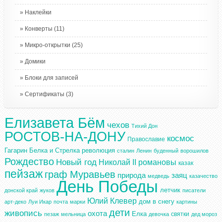
Наклейки
Конверты
(11)
Микро-открытки
(25)
Домики
Блоки для записей
Сертификаты
(3)
Елизавета Бём
чехов
Тихий Дон
РОСТОВ-НА-ДОНУ
космос
Православие
Гагарин
Белка и Стрелка
революция
сталин
Ленин
буденный
ворошилов
Рождество
Новый год
Николай II
романовы
казак
пейзаж
граф Муравьев
природа
заяц
медведь
казачество
День Победы
летчик
донской край
жуков
писатели
Юлий Клевер
дом в снегу
арт-деко
Луи Икар
почта
марки
картины
дети
живопись
охота
Елка
святки
пезаж
мельница
девочка
дед мороз