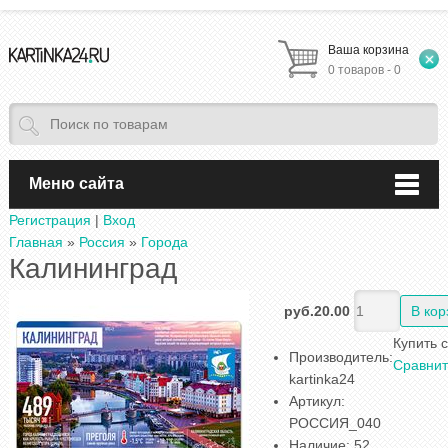
Ваша корзина
0 товаров - 0
Меню сайта
Регистрация
|
Вход
Главная
»
Россия
»
Города
Калининград
руб.20.00
Купить 
Производитель
:
Сравнит
kartinka24
Артикул
:
РОССИЯ_040
Наличие
:
52