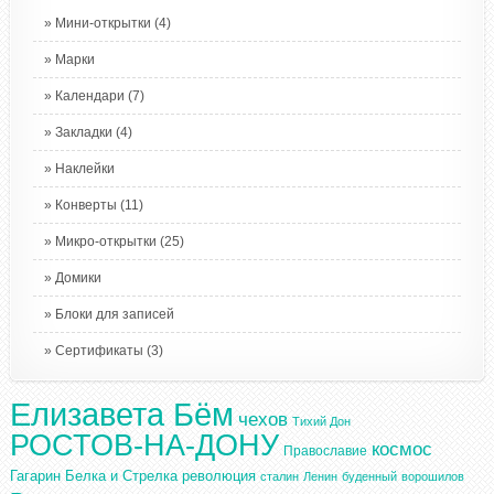
Мини-открытки
(4)
Марки
Календари
(7)
Закладки
(4)
Наклейки
Конверты
(11)
Микро-открытки
(25)
Домики
Блоки для записей
Сертификаты
(3)
Елизавета Бём
чехов
Тихий Дон
РОСТОВ-НА-ДОНУ
космос
Православие
Гагарин
Белка и Стрелка
революция
сталин
Ленин
буденный
ворошилов