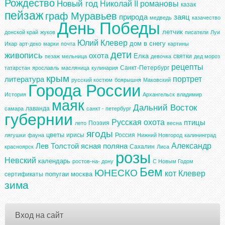
Рождество
Новый год
Николай II
романовы
казак
пейзаж
граф Муравьев
природа
заяц
медведь
казачество
День Победы
летчик
донской край
жуков
писатели
Луи
Юлий Клевер
дом в снегу
Икар
арт-деко
марки
почта
картины
дети
живопись
охота
Елка
святки
пезаж
мельница
девочка
дед мороз
рецепты
Санкт-Петербург
татарстан
ярославль
масляница
кулинария
крым
портрет
литература
русский костюм
боярышня
Маковский
Города России
История
Архангельск
владимир
маяк
Дальний Восток
лаванда
самара
санкт - петербург
губернии
Русская охота
птицы
Поэзия
лето
весна
ягоды
цветы
ирисы
Россия
лягушки
фауна
Нижний Новгород
калининград
Александр
Лев Толстой
ясная поляна
Сахалин
красноярск
Лиса
розы
Невский
календарь
ростов-на- дону
С Новым Годом
Бем
ЮНЕСКО
кот
Клевер
попугаи
москва
сертификаты
зима
Вход на сайт