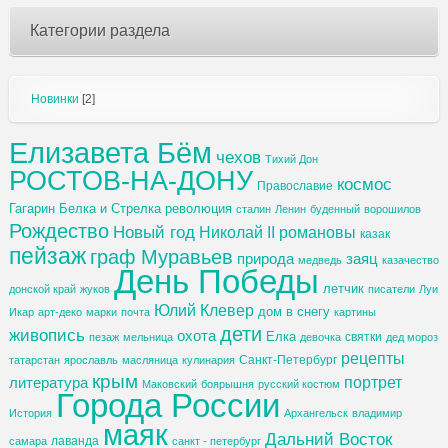
Категории раздела
Новинки
[2]
Елизавета Бём
чехов
Тихий Дон
РОСТОВ-НА-ДОНУ
космос
Православие
Гагарин
Белка и Стрелка
революция
сталин
Ленин
буденный
ворошилов
Рождество
Новый год
Николай II
романовы
казак
пейзаж
граф Муравьев
природа
заяц
медведь
казачество
День Победы
летчик
донской край
жуков
писатели
Луи
Юлий Клевер
дом в снегу
Икар
арт-деко
марки
почта
картины
дети
живопись
охота
Елка
святки
пезаж
мельница
девочка
дед мороз
рецепты
Санкт-Петербург
татарстан
ярославль
масляница
кулинария
крым
портрет
литература
Маковский
боярышня
русский костюм
Города России
История
Архангельск
владимир
маяк
Дальний Восток
лаванда
самара
санкт - петербург