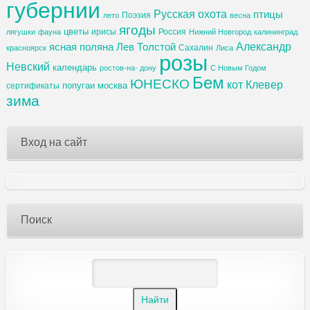
губернии
Русская охота
птицы
Поэзия
лето
весна
ягоды
цветы
ирисы
Россия
лягушки
фауна
Нижний Новгород
калининград
Александр
ясная поляна
Лев Толстой
Сахалин
красноярск
Лиса
розы
Невский
календарь
ростов-на- дону
С Новым Годом
Бем
ЮНЕСКО
кот
Клевер
попугаи
москва
сертификаты
зима
Вход на сайт
Поиск