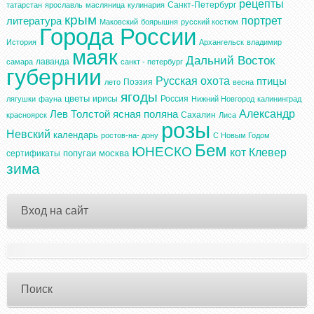
рецепты
Санкт-Петербург
татарстан
ярославль
масляница
кулинария
крым
портрет
литература
Маковский
боярышня
русский костюм
Города России
История
Архангельск
владимир
маяк
Дальний Восток
лаванда
самара
санкт - петербург
губернии
Русская охота
птицы
Поэзия
лето
весна
ягоды
цветы
ирисы
Россия
лягушки
фауна
Нижний Новгород
калининград
Александр
Лев Толстой
ясная поляна
Сахалин
красноярск
Лиса
розы
Невский
календарь
ростов-на- дону
С Новым Годом
Бем
ЮНЕСКО
кот
Клевер
попугаи
москва
сертификаты
зима
Вход на сайт
Поиск