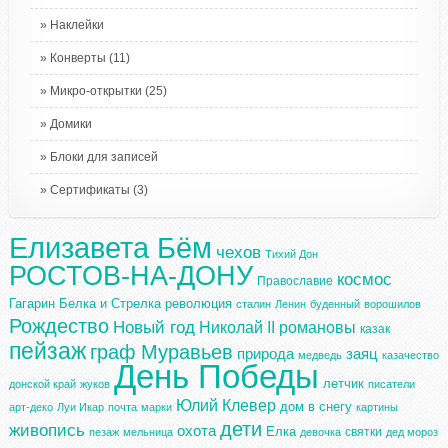
Наклейки
Конверты
(11)
Микро-открытки
(25)
Домики
Блоки для записей
Сертификаты
(3)
Елизавета Бём
чехов
Тихий Дон
РОСТОВ-НА-ДОНУ
космос
Православие
Гагарин
Белка и Стрелка
революция
сталин
Ленин
буденный
ворошилов
Рождество
Новый год
Николай II
романовы
казак
пейзаж
граф Муравьев
природа
заяц
медведь
казачество
День Победы
летчик
донской край
жуков
писатели
Юлий Клевер
дом в снегу
арт-деко
Луи Икар
почта
марки
картины
дети
живопись
охота
Елка
святки
пезаж
мельница
девочка
дед мороз