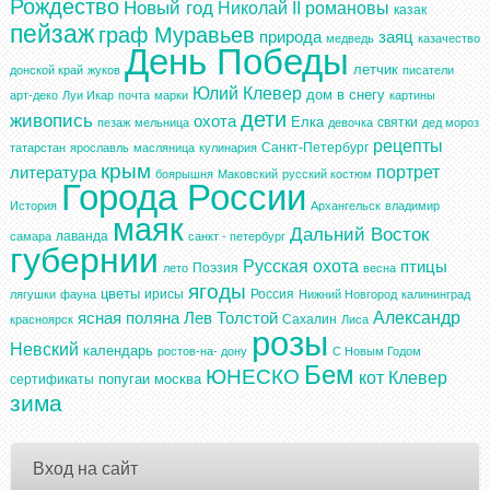
Рождество
Новый год
Николай II
романовы
казак
пейзаж
граф Муравьев
природа
заяц
медведь
казачество
День Победы
летчик
донской край
жуков
писатели
Юлий Клевер
дом в снегу
арт-деко
Луи Икар
почта
марки
картины
дети
живопись
охота
Елка
святки
пезаж
мельница
девочка
дед мороз
рецепты
Санкт-Петербург
татарстан
ярославль
масляница
кулинария
крым
портрет
литература
боярышня
Маковский
русский костюм
Города России
История
Архангельск
владимир
маяк
Дальний Восток
лаванда
самара
санкт - петербург
губернии
Русская охота
птицы
Поэзия
лето
весна
ягоды
цветы
ирисы
Россия
лягушки
фауна
Нижний Новгород
калининград
Александр
ясная поляна
Лев Толстой
Сахалин
красноярск
Лиса
розы
Невский
календарь
ростов-на- дону
С Новым Годом
Бем
ЮНЕСКО
кот
Клевер
попугаи
москва
сертификаты
зима
Вход на сайт