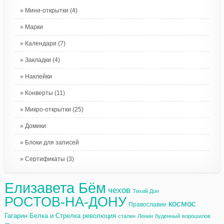
Мини-открытки
(4)
Марки
Календари
(7)
Закладки
(4)
Наклейки
Конверты
(11)
Микро-открытки
(25)
Домики
Блоки для записей
Сертификаты
(3)
Елизавета Бём
чехов
Тихий Дон
РОСТОВ-НА-ДОНУ
космос
Православие
Гагарин
Белка и Стрелка
революция
сталин
Ленин
буденный
ворошилов