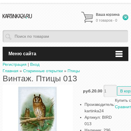
Ваша корзина
0 товаров - 0
Меню сайта
Регистрация
|
Вход
Главная
»
Старинные открытки
»
Птицы
Винтаж. Птицы 013
руб.20.00
Купить 
Производитель
:
Сравнит
kartinka24
Артикул
:
BIRD
013
Наличие
:
296