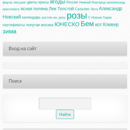
ягоды
цветы
ирисы
Россия
фауна
лягушки
Нижний Новгород
калининград
Александр
ясная поляна
Лев Толстой
Сахалин
красноярск
Лиса
розы
Невский
календарь
ростов-на- дону
С Новым Годом
Бем
ЮНЕСКО
кот
Клевер
попугаи
москва
сертификаты
зима
Вход на сайт
Поиск