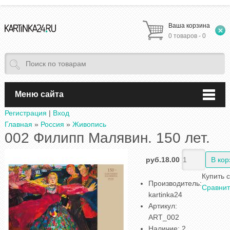
Ваша корзина
0 товаров - 0
Меню сайта
Регистрация
|
Вход
Главная
»
Россия
»
Живопись
002 Филипп Малявин. 150 лет.
руб.18.00
Купить 
Производитель
:
Сравнит
kartinka24
Артикул
:
ART_002
Наличие
:
2