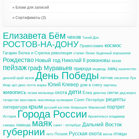
Блоки для записей
Сертификаты
(3)
Елизавета Бём
чехов
Тихий Дон
РОСТОВ-НА-ДОНУ
космос
Православие
Гагарин
Белка и Стрелка
революция
сталин
Ленин
буденный
ворошилов
Рождество
Новый год
Николай II
романовы
казак
пейзаж
граф Муравьев
природа
заяц
медведь
казачество
День Победы
летчик
донской край
жуков
писатели
Луи
Юлий Клевер
дом в снегу
Икар
арт-деко
почта
марки
картины
дети
живопись
охота
Елка
святки
пезаж
мельница
девочка
дед мороз
рецепты
Санкт-Петербург
татарстан
ярославль
масляница
кулинария
крым
портрет
литература
русский костюм
боярышня
Маковский
Города России
История
Архангельск
владимир
маяк
Дальний Восток
лаванда
самара
санкт - петербург
губернии
Русская охота
птицы
Поэзия
лето
весна