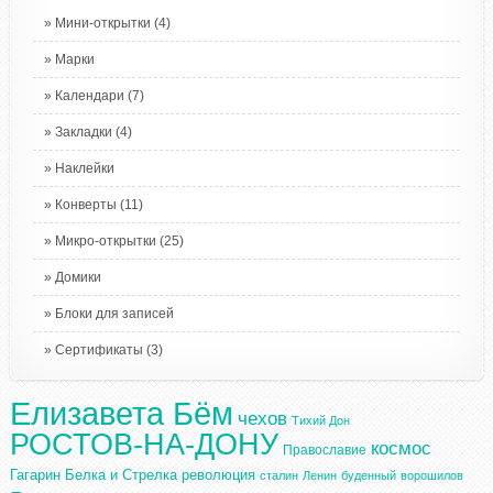
Мини-открытки
(4)
Марки
Календари
(7)
Закладки
(4)
Наклейки
Конверты
(11)
Микро-открытки
(25)
Домики
Блоки для записей
Сертификаты
(3)
Елизавета Бём
чехов
Тихий Дон
РОСТОВ-НА-ДОНУ
космос
Православие
Гагарин
Белка и Стрелка
революция
сталин
Ленин
буденный
ворошилов