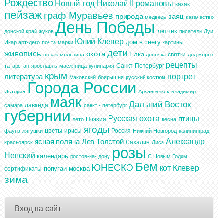
Рождество
Новый год
Николай II
романовы
казак
пейзаж
граф Муравьев
природа
заяц
медведь
казачество
День Победы
летчик
донской край
жуков
писатели
Луи
Юлий Клевер
дом в снегу
Икар
арт-деко
почта
марки
картины
дети
живопись
охота
Елка
святки
пезаж
мельница
девочка
дед мороз
рецепты
Санкт-Петербург
татарстан
ярославль
масляница
кулинария
крым
портрет
литература
Маковский
боярышня
русский костюм
Города России
История
Архангельск
владимир
маяк
Дальний Восток
лаванда
самара
санкт - петербург
губернии
Русская охота
птицы
Поэзия
лето
весна
ягоды
цветы
ирисы
Россия
фауна
лягушки
Нижний Новгород
калининград
Александр
ясная поляна
Лев Толстой
Сахалин
красноярск
Лиса
розы
Невский
календарь
ростов-на- дону
С Новым Годом
Бем
ЮНЕСКО
кот
Клевер
попугаи
москва
сертификаты
зима
Вход на сайт