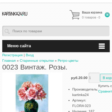
Ваша корзина
0 товаров - 0
Меню сайта
Регистрация
|
Вход
Главная
»
Старинные открытки
»
Ретро-цветы
0023 Винтаж. Розы.
руб.20.00
Купить 
Производитель
:
Сравнит
kartinka24
Артикул
:
FLORA 023
Наличие
:
187