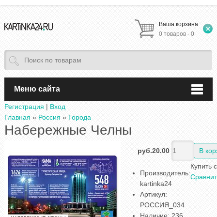
Ваша корзина
0 товаров - 0
Меню сайта
Регистрация
|
Вход
Главная
»
Россия
»
Города
Набережные Челны
руб.20.00
Купить 
Производитель
:
Сравнит
kartinka24
Артикул
:
РОССИЯ_034
Наличие
:
236