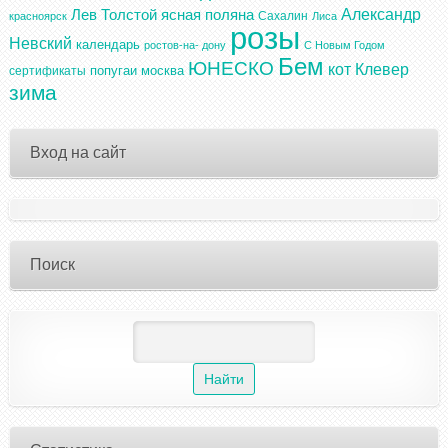
Александр
Лев Толстой
ясная поляна
Сахалин
красноярск
Лиса
розы
Невский
календарь
ростов-на- дону
С Новым Годом
Бем
ЮНЕСКО
кот
Клевер
попугаи
москва
сертификаты
зима
Вход на сайт
Поиск