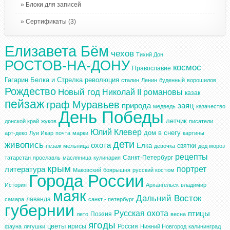
Блоки для записей
Сертификаты
(3)
Елизавета Бём
чехов
Тихий Дон
РОСТОВ-НА-ДОНУ
космос
Православие
Гагарин
Белка и Стрелка
революция
сталин
Ленин
буденный
ворошилов
Рождество
Новый год
Николай II
романовы
казак
пейзаж
граф Муравьев
природа
заяц
медведь
казачество
День Победы
летчик
донской край
жуков
писатели
Юлий Клевер
дом в снегу
арт-деко
Луи Икар
почта
марки
картины
дети
живопись
охота
Елка
святки
пезаж
мельница
девочка
дед мороз
рецепты
Санкт-Петербург
татарстан
ярославль
масляница
кулинария
крым
портрет
литература
Маковский
боярышня
русский костюм
Города России
История
Архангельск
владимир
маяк
Дальний Восток
лаванда
самара
санкт - петербург
губернии
Русская охота
птицы
Поэзия
лето
весна
ягоды
цветы
ирисы
Россия
фауна
лягушки
Нижний Новгород
калининград