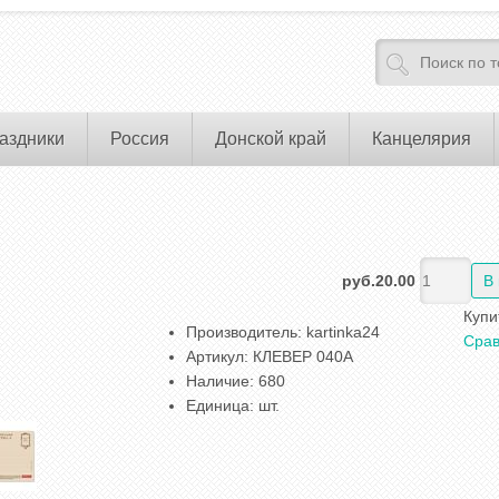
аздники
Россия
Донской край
Канцелярия
руб.20.00
Купи
Производитель
:
kartinka24
Срав
Артикул
:
КЛЕВЕР 040A
Наличие
:
680
Единица
:
шт.