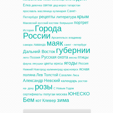
Елка
святки
девочка
дед мороз
татарстан
Санкт-
ярославль
масляница
кулинария
крым
рецепты
литература
Петербург
портрет
Маковский
русский костюм
боярышня
Города
История
России
Архангельск
владимир
маяк
лаванда
самара
санкт - петербург
губернии
Дальний Восток
Русская охота
птицы
Поэзия
лето
весна
ягоды
цветы
ирисы
Россия
фауна
лягушки
ясная
Нижний Новгород
калининград
красноярск
поляна
Лев Толстой
Сахалин
Лиса
Александр Невский
календарь
ростов-
розы
на- дону
С Новым Годом
ЮНЕСКО
попугаи
москва
сертификаты
Бем
зима
кот
Клевер