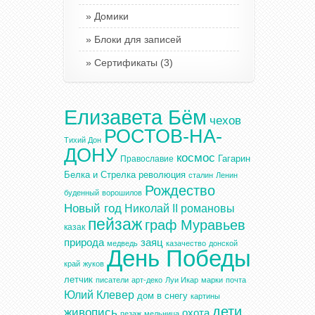
Домики
Блоки для записей
Сертификаты
(3)
Елизавета Бём
чехов
РОСТОВ-НА-
Тихий Дон
ДОНУ
космос
Гагарин
Православие
Белка и Стрелка
революция
сталин
Ленин
Рождество
буденный
ворошилов
Новый год
Николай II
романовы
пейзаж
граф Муравьев
казак
природа
заяц
медведь
казачество
донской
День Победы
край
жуков
летчик
писатели
арт-деко
Луи Икар
марки
почта
Юлий Клевер
дом в снегу
картины
дети
живопись
охота
пезаж
мельница