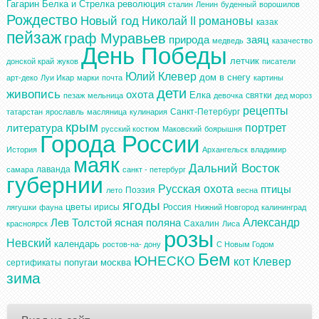
Гагарин
Белка и Стрелка
революция
сталин
Ленин
буденный
ворошилов
Рождество
Новый год
Николай II
романовы
казак
пейзаж
граф Муравьев
природа
заяц
медведь
казачество
День Победы
летчик
донской край
жуков
писатели
Юлий Клевер
дом в снегу
арт-деко
Луи Икар
марки
почта
картины
дети
живопись
охота
Елка
святки
пезаж
мельница
девочка
дед мороз
рецепты
Санкт-Петербург
татарстан
ярославль
масляница
кулинария
крым
портрет
литература
русский костюм
Маковский
боярышня
Города России
История
Архангельск
владимир
маяк
Дальний Восток
лаванда
самара
санкт - петербург
губернии
Русская охота
птицы
Поэзия
лето
весна
ягоды
цветы
ирисы
Россия
лягушки
фауна
Нижний Новгород
калининград
Александр
Лев Толстой
ясная поляна
Сахалин
красноярск
Лиса
розы
Невский
календарь
ростов-на- дону
С Новым Годом
Бем
ЮНЕСКО
кот
Клевер
попугаи
москва
сертификаты
зима