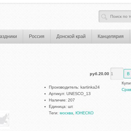
аздники
Россия
Донской край
Канцелярия
руб.20.00
Купи
Производитель
:
kartinka24
Срав
Артикул
:
UNESCO_13
Наличие
:
207
Единица
:
шт.
Теги:
москва
,
ЮНЕСКО