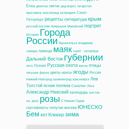
Елка
святки
девочка
дед мороз
татарстан
Санкт-
ярославль
масляница
кулинария
крым
рецепты
литература
Петербург
портрет
русский костюм
боярышня
Маковский
Города
История
России
Архангельск
владимир
маяк
лаванда
самара
санкт - петербург
губернии
Дальний Восток
Русская охота
птицы
Поэзия
лето
весна
ягоды
цветы
ирисы
Россия
лягушки
фауна
Лев
Нижний Новгород
калининград
красноярск
Толстой
ясная поляна
Сахалин
Лиса
Александр Невский
календарь
ростов-
розы
на- дону
С Новым Годом
ЮНЕСКО
попугаи
москва
сертификаты
Бем
зима
кот
Клевер