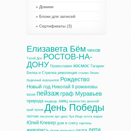
Домики
Блоки для записей
Сертификаты
(3)
Елизавета Бём
чехов
РОСТОВ-НА-
Тихий Дон
ДОНУ
космос
Гагарин
Православие
Белка и Стрелка
революция
сталин
Ленин
Рождество
буденный
ворошилов
Новый год
Николай II
романовы
пейзаж
граф Муравьев
казак
природа
заяц
медведь
казачество
донской
День Победы
край
жуков
летчик
писатели
арт-деко
Луи Икар
почта
марки
Юлий Клевер
дом в снегу
картины
дети
живопись
охота
пезаж
мельница