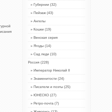
Губернии
(32)
Пейзаж
(43)
Ангелы
гурной
Кошки
(19)
писания
Венская серия
Ягоды
(14)
Сад леди
(10)
Россия
(228)
Император Николай II
Знаменитости
(24)
Писатели и поэты
(25)
ЮНЕСКО
(27)
Ретро-почта
(7)
Живопись
(13)