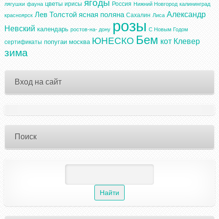
ягоды
цветы
ирисы
Россия
лягушки
фауна
Нижний Новгород
калининград
Александр
Лев Толстой
ясная поляна
Сахалин
красноярск
Лиса
розы
Невский
календарь
ростов-на- дону
С Новым Годом
Бем
ЮНЕСКО
кот
Клевер
попугаи
москва
сертификаты
зима
Вход на сайт
Поиск