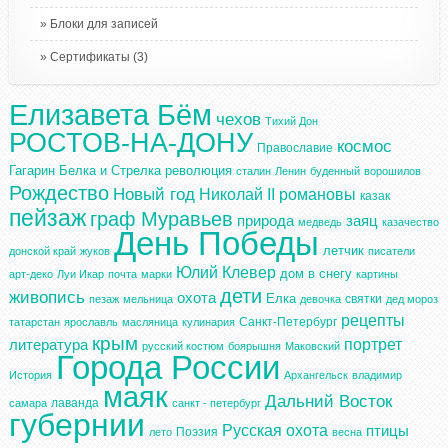
Блоки для записей
Сертификаты
(3)
Елизавета Бём
чехов
Тихий Дон
РОСТОВ-НА-ДОНУ
космос
Православие
Гагарин
Белка и Стрелка
революция
сталин
Ленин
буденный
ворошилов
Рождество
Новый год
Николай II
романовы
казак
пейзаж
граф Муравьев
природа
заяц
медведь
казачество
День Победы
летчик
донской край
жуков
писатели
Юлий Клевер
дом в снегу
арт-деко
Луи Икар
почта
марки
картины
дети
живопись
охота
Елка
святки
пезаж
мельница
девочка
дед мороз
рецепты
Санкт-Петербург
татарстан
ярославль
масляница
кулинария
крым
портрет
литература
русский костюм
боярышня
Маковский
Города России
История
Архангельск
владимир
маяк
Дальний Восток
лаванда
самара
санкт - петербург
губернии
Русская охота
птицы
Поэзия
лето
весна