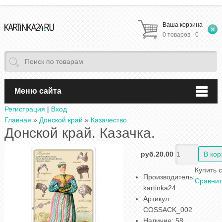
Ваша корзина
0 товаров - 0
Меню сайта
Регистрация
|
Вход
Главная
»
Донской край
»
Казачество
Донской край. Казачка.
руб.20.00
Купить 
Производитель
:
Сравнит
kartinka24
Артикул
:
COSSACK_002
Наличие
:
58