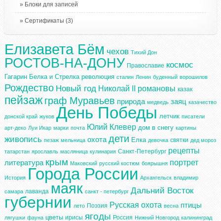
Блоки для записей
Сертификаты
(3)
Елизавета Бём
чехов
Тихий Дон
РОСТОВ-НА-ДОНУ
космос
Православие
Гагарин
Белка и Стрелка
революция
сталин
Ленин
буденный
ворошилов
Рождество
Новый год
Николай II
романовы
казак
пейзаж
граф Муравьев
природа
заяц
медведь
казачество
День Победы
летчик
донской край
жуков
писатели
Юлий Клевер
дом в снегу
арт-деко
Луи Икар
марки
почта
картины
дети
живопись
охота
Елка
святки
пезаж
мельница
девочка
дед мороз
рецепты
Санкт-Петербург
татарстан
ярославль
масляница
кулинария
крым
портрет
литература
Маковский
русский костюм
боярышня
Города России
История
Архангельск
владимир
маяк
Дальний Восток
лаванда
самара
санкт - петербург
губернии
Русская охота
птицы
Поэзия
лето
весна
ягоды
цветы
ирисы
Россия
лягушки
фауна
Нижний Новгород
калининград