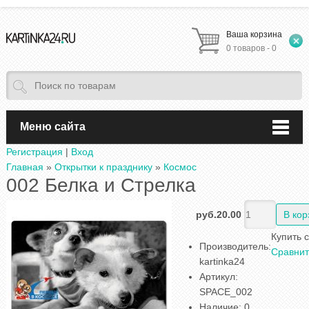
Ваша корзина
0 товаров - 0
Меню сайта
Регистрация
|
Вход
Главная
»
Открытки к празднику
»
Космос
002 Белка и Стрелка
руб.20.00
Купить 
Производитель
:
Сравнит
kartinka24
Артикул
:
SPACE_002
Наличие
:
0