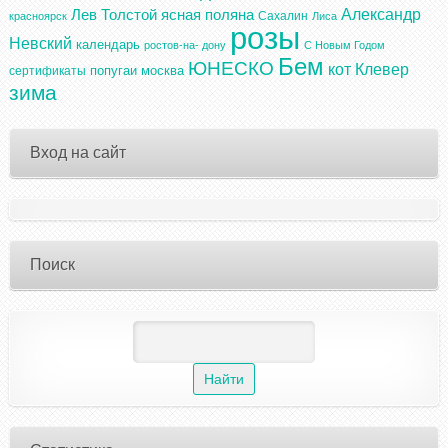
Александр
Лев Толстой
ясная поляна
Сахалин
красноярск
Лиса
розы
Невский
календарь
ростов-на- дону
С Новым Годом
Бем
ЮНЕСКО
кот
Клевер
попугаи
москва
сертификаты
зима
Вход на сайт
Поиск