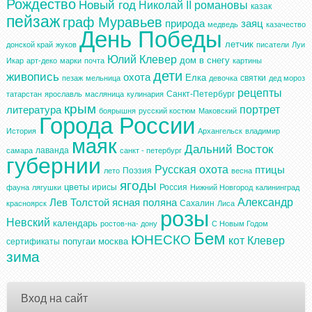
Рождество
Новый год
Николай II
романовы
казак
пейзаж
граф Муравьев
природа
заяц
медведь
казачество
День Победы
летчик
донской край
жуков
писатели
Луи
Юлий Клевер
дом в снегу
Икар
арт-деко
марки
почта
картины
дети
живопись
охота
Елка
святки
пезаж
мельница
девочка
дед мороз
рецепты
Санкт-Петербург
татарстан
ярославль
масляница
кулинария
крым
портрет
литература
боярышня
русский костюм
Маковский
Города России
История
Архангельск
владимир
маяк
Дальний Восток
лаванда
самара
санкт - петербург
губернии
Русская охота
птицы
Поэзия
лето
весна
ягоды
цветы
ирисы
Россия
фауна
лягушки
Нижний Новгород
калининград
Александр
Лев Толстой
ясная поляна
Сахалин
красноярск
Лиса
розы
Невский
календарь
ростов-на- дону
С Новым Годом
Бем
ЮНЕСКО
кот
Клевер
попугаи
москва
сертификаты
зима
Вход на сайт