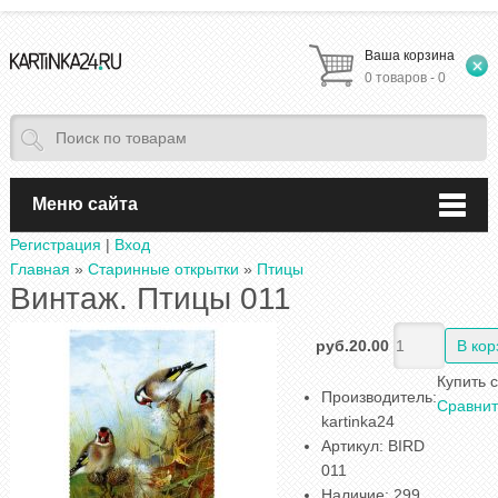
Ваша корзина
0 товаров - 0
Меню сайта
Регистрация
|
Вход
Главная
»
Старинные открытки
»
Птицы
Винтаж. Птицы 011
руб.20.00
Купить 
Производитель
:
Сравнит
kartinka24
Артикул
:
BIRD
011
Наличие
:
299