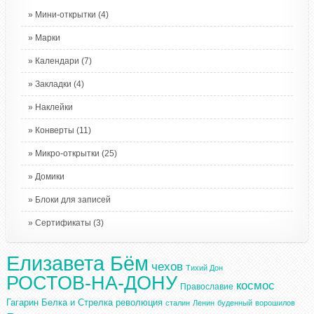
Мини-открытки
(4)
Марки
Календари
(7)
Закладки
(4)
Наклейки
Конверты
(11)
Микро-открытки
(25)
Домики
Блоки для записей
Сертификаты
(3)
Елизавета Бём
чехов
Тихий Дон
РОСТОВ-НА-ДОНУ
космос
Православие
Гагарин
Белка и Стрелка
революция
сталин
Ленин
буденный
ворошилов