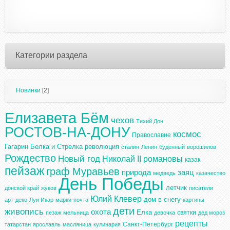
Категории раздела
Новинки
[2]
Елизавета Бём
чехов
Тихий Дон
РОСТОВ-НА-ДОНУ
космос
Православие
Гагарин
Белка и Стрелка
революция
сталин
Ленин
буденный
ворошилов
Рождество
Новый год
Николай II
романовы
казак
пейзаж
граф Муравьев
природа
заяц
медведь
казачество
День Победы
летчик
донской край
жуков
писатели
Юлий Клевер
дом в снегу
арт-деко
Луи Икар
марки
почта
картины
дети
живопись
охота
Елка
святки
пезаж
мельница
девочка
дед мороз
рецепты
Санкт-Петербург
татарстан
ярославль
масляница
кулинария