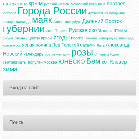
крым
портрет
литература
русский костюм
Маковский
боярышня
Города России
История
Архангельск
владимир
маяк
Дальний Восток
лаванда
самара
санкт - петербург
губернии
Русская охота
птицы
Поэзия
лето
весна
ягоды
цветы
ирисы
Россия
фауна
лягушки
Нижний Новгород
калининград
Александр
ясная поляна
Лев Толстой
Сахалин
красноярск
Лиса
розы
Невский
календарь
ростов-на- дону
С Новым Годом
Бем
ЮНЕСКО
кот
Клевер
попугаи
москва
сертификаты
зима
Вход на сайт
Поиск