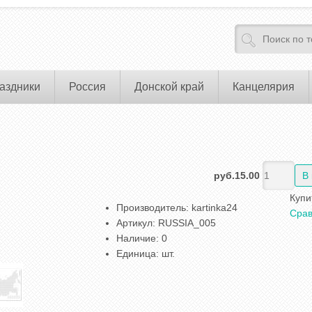
аздники
Россия
Донской край
Канцелярия
руб.15.00
Купи
Производитель
:
kartinka24
Срав
Артикул
:
RUSSIA_005
Наличие
:
0
Единица
:
шт.