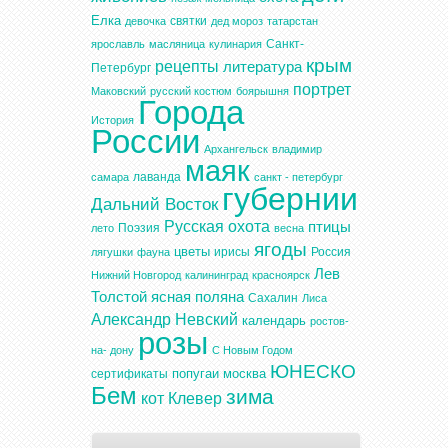
Елка
святки
девочка
дед мороз
татарстан
Санкт-
ярославль
масляница
кулинария
крым
рецепты
литература
Петербург
портрет
Маковский
русский костюм
боярышня
Города
История
России
Архангельск
владимир
маяк
лаванда
самара
санкт - петербург
губернии
Дальний Восток
Русская охота
птицы
Поэзия
лето
весна
ягоды
цветы
ирисы
Россия
лягушки
фауна
Лев
Нижний Новгород
калининград
красноярск
Толстой
ясная поляна
Сахалин
Лиса
Александр Невский
календарь
ростов-
розы
на- дону
С Новым Годом
ЮНЕСКО
попугаи
москва
сертификаты
Бем
зима
кот
Клевер