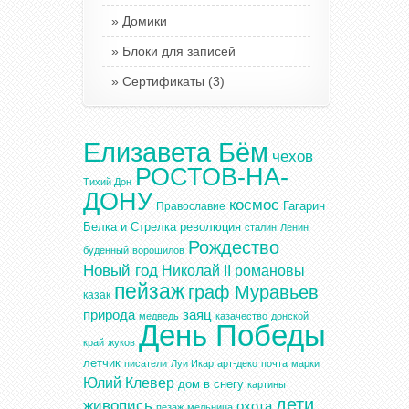
Домики
Блоки для записей
Сертификаты
(3)
Елизавета Бём
чехов
РОСТОВ-НА-
Тихий Дон
ДОНУ
космос
Гагарин
Православие
Белка и Стрелка
революция
сталин
Ленин
Рождество
буденный
ворошилов
Новый год
Николай II
романовы
пейзаж
граф Муравьев
казак
природа
заяц
медведь
казачество
донской
День Победы
край
жуков
летчик
писатели
Луи Икар
арт-деко
почта
марки
Юлий Клевер
дом в снегу
картины
дети
живопись
охота
пезаж
мельница