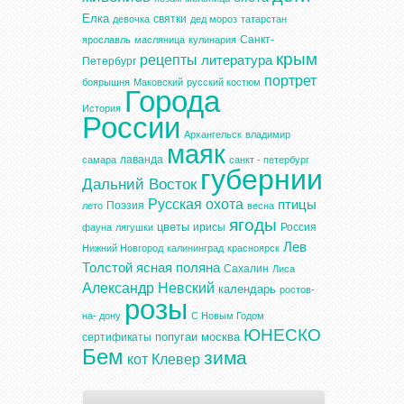
Елка
святки
девочка
дед мороз
татарстан
Санкт-
ярославль
масляница
кулинария
крым
рецепты
литература
Петербург
портрет
боярышня
Маковский
русский костюм
Города
История
России
Архангельск
владимир
маяк
лаванда
самара
санкт - петербург
губернии
Дальний Восток
Русская охота
птицы
Поэзия
лето
весна
ягоды
цветы
ирисы
Россия
фауна
лягушки
Лев
Нижний Новгород
калининград
красноярск
Толстой
ясная поляна
Сахалин
Лиса
Александр Невский
календарь
ростов-
розы
на- дону
С Новым Годом
ЮНЕСКО
попугаи
москва
сертификаты
Бем
зима
кот
Клевер