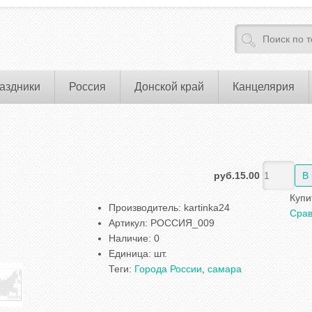
аздники
Россия
Донской край
Канцелярия
руб.15.00
Купи
Производитель
:
kartinka24
Срав
Артикул
:
РОССИЯ_009
Наличие
:
0
Единица
:
шт.
Теги:
Города России
,
самара