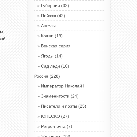
Губернии
(32)
Пейзаж
(42)
Ангелы
ом
Кошки
(19)
вой
Венская серия
Ягоды
(14)
Сад леди
(10)
Россия
(228)
Император Николай II
Знаменитости
(24)
Писатели и поэты
(25)
ЮНЕСКО
(27)
Ретро-почта
(7)
Живопись
(13)