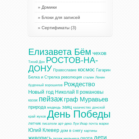
Домики
Блоки для записей
Сертификаты
(3)
Елизавета Бём
чехов
РОСТОВ-НА-
Тихий Дон
ДОНУ
космос
Гагарин
Православие
Белка и Стрелка
революция
сталин
Ленин
Рождество
буденный
ворошилов
Новый год
Николай II
романовы
пейзаж
граф Муравьев
казак
природа
заяц
медведь
казачество
донской
День Победы
край
жуков
летчик
писатели
арт-деко
Луи Икар
почта
марки
Юлий Клевер
дом в снегу
картины
дети
живопись
охота
пезаж
мельница